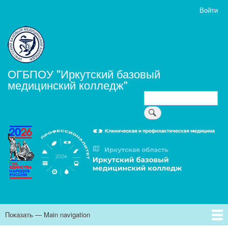
Перейти
Войти
User
к
account
основному
menu
содержанию
ОГБПОУ "Иркутский базовый
медицинский колледж"
Поиск
Поиск
Показать — Main navigation
Main