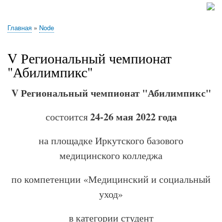
navigation
Главная
Сведения об образовательной организации
ПРОФЕССИОНАЛИТЕТ
Выпускникам
Абитуриенту
Обучающемуся
Работнику
Воспитательная работа
Отделение ДПО
Наши достижения
Объявления
Новости
Библиотека
Абилимпикс
Профессионалы
Полезные ссылки
Обратная связь
Методический отдел
Практическое обучение
Личный кабинет преподавателя
Наши вакансии
Противодействие коррупции
Центр карьеры
Ветеранам боевых действий
Служба в войсках беспилотных систем (БПС)
Сферум\Max
Главная
Node
Строка
навигации
V Региональный чемпионат
"Абилимпикс"
V Региональный чемпионат "Абилимпикс"
24-26 мая 2022 года
состоится
на площадке Иркутского базового
медицинского колледжа
по компетенции «Медицинский и социальный
уход»
в категории студент