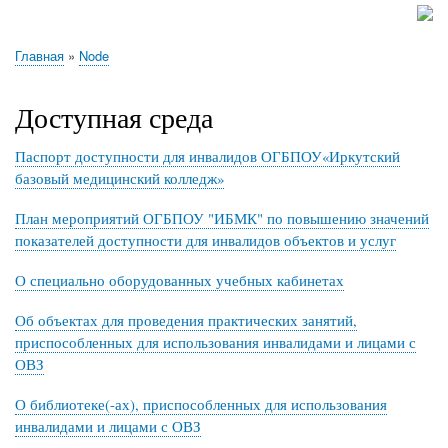
navigation
Главная
Сведения об образовательной организации
ПРОФЕССИОНАЛИТЕТ
Выпускникам
Абитуриенту
Обучающемуся
Работнику
Воспитательная работа
Отделение ДПО
Наши достижения
Объявления
Новости
Библиотека
Абилимпикс
Профессионалы
Полезные ссылки
Обратная связь
Методический отдел
Практическое обучение
Личный кабинет преподавателя
Наши вакансии
Противодействие коррупции
Центр карьеры
Ветеранам боевых действий
Служба в войсках беспилотных систем (БПС)
Сферум\Max
Главная
Node
Строка
навигации
Доступная среда
Паспорт
доступности
для
инвалидов
ОГБПОУ
«Иркутский
базовый
медицинский
колледж»
План мероприятий ОГБПОУ "ИБМК" по повышению значений
показателей доступности для инвалидов объектов и услуг
О специально оборудованных учебных кабинетах
Об объектах для проведения практических занятий,
приспособленных для использования инвалидами и лицами с
ОВЗ
О библиотеке(-ах), приспособленных для использования
инвалидами и лицами с ОВЗ