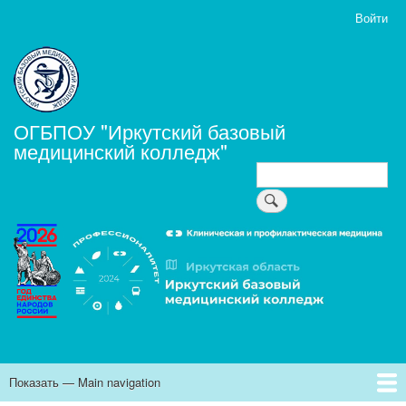
Перейти
Войти
User
к
account
основному
menu
содержанию
ОГБПОУ "Иркутский базовый
медицинский колледж"
Поиск
Поиск
Показать — Main navigation
Main