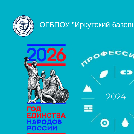
User
account
ОГБПОУ "Иркутский базов
menu