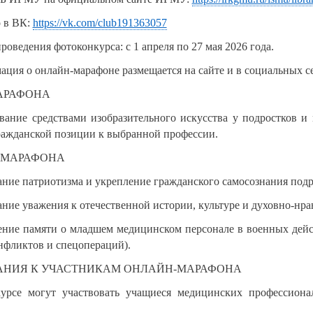
 в ВК:
https://vk.com/club191363057
проведения фотоконкурса: с 1 апреля по 27 мая 2026 года.
ация о онлайн-марафоне размещается на сайте и в социальных се
МАРАФОНА
ание средствами изобразительного искусства у подростков и
ражданской позиции к выбранной профессии.
И МАРАФОНА
ание патриотизма и укрепление гражданского самосознания под
ание уважения к отечественной истории, культуре и духовно-нр
нение памяти о младшем медицинском персонале в военных дейс
нфликтов и спецопераций).
ВАНИЯ К УЧАСТНИКАМ ОНЛАЙН-МАРАФОНА
курсе могут участвовать учащиеся медицинских профессион