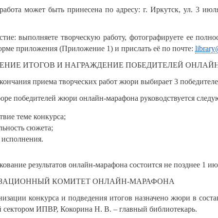
работа может быть принесена по адресу: г. Иркутск, ул. 3 июля
стие: выполняете творческую работу, фотографируете ее полно
орме приложения (Приложение 1) и прислать её по почте:
library
ДЕНИЕ ИТОГОВ И НАГРАЖДЕНИЕ ПОБЕДИТЕЛЕЙ ОНЛАЙ
окончания приема творческих работ жюри выбирает 3 победителей
тборе победителей жюри онлайн-марафона руководствуется след
твие теме конкурса;
льность сюжета;
 исполнения.
кование результатов онлайн-марафона состоится не позднее 1 и
НИЗАЦИОННЫЙ КОМИТЕТ ОНЛАЙН-МАРАФОНА
низации конкурса и подведения итогов назначено жюри в соста
 сектором ИПВР, Кокорина Н. В. – главный библиотекарь.