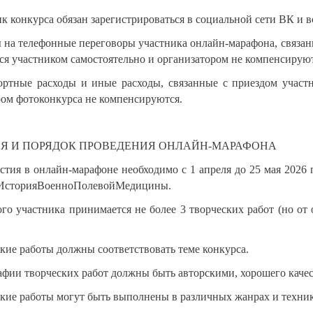
ик конкурса обязан зарегистрироваться в социальной сети ВК и
ы на телефонные переговоры участника онлайн-марафона, связанн
я участником самостоятельно и организатором не компенсируют
портные расходы и иные расходы, связанные с приездом участн
ром фотоконкурса не компенсируются.
ИЯ И ПОРЯДОК ПРОВЕДЕНИЯ ОНЛАЙН-МАРАФОНА
астия в онлайн-марафоне необходимо с 1 апреля до 25 мая 2026
#ИсторияВоенноПолевойМедицины.
ого участника принимается не более 3 творческих работ (но от
ские работы должны соответствовать теме конкурса.
афии творческих работ должны быть авторскими, хорошего каче
ские работы могут быть выполнены в различных жанрах и техника