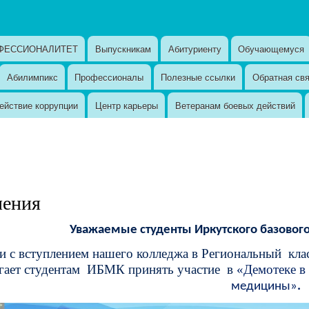
ФЕССИОНАЛИТЕТ
Выпускникам
Абитуриенту
Обучающемуся
Абилимпикс
Профессионалы
Полезные ссылки
Обратная св
ействие коррупции
Центр карьеры
Ветеранам боевых действий
ления
Уважаемые студенты Иркутского базовог
зи с вступлением нашего колледжа в Региональный кл
гает студентам ИБМК принять участие в
«Демотеке в
медицины»
.