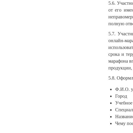
5.6. Участн
от его име
неправомер
полную отв
5.7. Участ
онлайн-мар
использова
срока и те
марафона в
продукции, 
5.8. Оформл
Ф.И.О. 
Город
Учебное
Специал
Названи
Чему пос