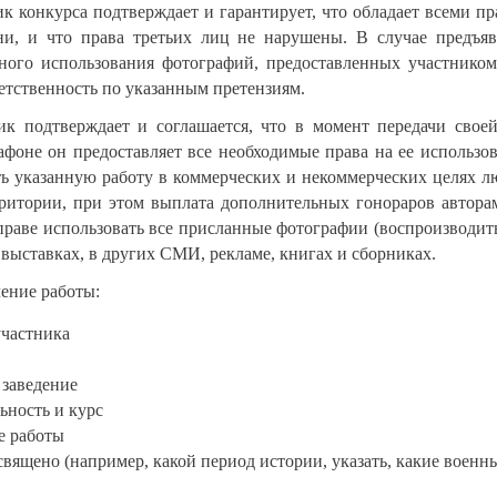
ик конкурса подтверждает и гарантирует, что обладает всеми 
ни, и что права третьих лиц не нарушены. В случае предъя
ного использования фотографий, предоставленных участником 
етственность по указанным претензиям.
ник подтверждает и соглашается, что в момент передачи свое
афоне он предоставляет все необходимые права на ее использ
ть указанную работу в коммерческих и некоммерческих целях 
рритории, при этом выплата дополнительных гонораров авторам
праве использовать все присланные фотографии (воспроизводи
выставках, в других СМИ, рекламе, книгах и сборниках.
ение работы:
участника
 заведение
ьность и курс
е работы
вящено (например, какой период истории, указать, какие военн