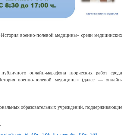
 «История военно-полевой медицины» среди медицинских
 публичного онлайн-марафона творческих работ среди
История военно-полевой медицины» (далее — онлайн-
иональных образовательных учреждений, поддерживающие
.
ibrary.php?page_id=4&c=1&b=lib_menu&s=0&p=263