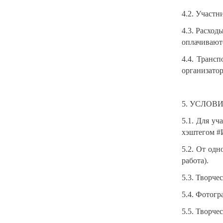
4.2. Участн
4.3. Расход
оплачиваютс
4.4. Транс
организато
5. УСЛОВ
5.1. Для уч
хэштегом 
5.2. От одн
работа).
5.3. Творче
5.4. Фотогр
5.5. Творче