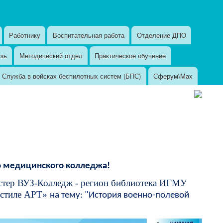
Работнику
Воспитательная работа
Отделение ДПО
язь
Методический отдел
Практическое обучение
Служба в войсках беспилотных систем (БПС)
Сферум\Max
о медицинского колледжа!
астер ВУЗ-Колледж - регион библиотека ИГМУ
 стиле АРТ»
на тему: "История военно-полевой