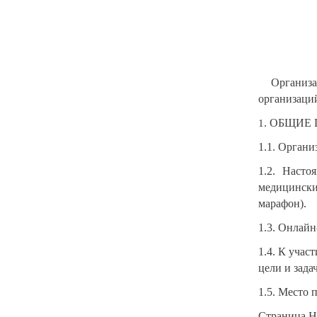
Организа
организаций
. ОБЩИЕ
1
1.1. Органи
1.2. Насто
медицински
марафон).
1.3. Онлайн
1.4. К уча
цели и зада
1.5. Место 
Страница Н