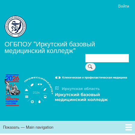
Перейти
Войти
User
к
account
основному
menu
содержанию
ОГБПОУ "Иркутский базовый
медицинский колледж"
Поиск
Поиск
Показать — Main navigation
Main